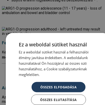
súlyos értelmi fogyatékosság és beszédvesztés
.
Felnőttkor (18 év felett)
Ez a weboldal sütiket használ
Ez a weboldal sütiket használ a felhasználói
Kezelés nélkül az ARG1-D progresszív hanyatlással
korai
2,4,9,16,17
mortalitáshoz vezethet
.
élmény javítása érdekében. A weboldalunk
használatával Ön hozzájárul az összes süti
használatához, a Cookie szabályzatunknak
megfelelően.
ÖSSZES ELFOGADÁSA
Az ARG1-D kezelése
Az ARG1-D-s betegek optimális ellátásához
ÖSSZES ELUTASÍTÁSA
multidiszciplináris team-re van szükség, amely a következő