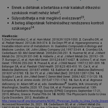
Ennek a diétának a betartása a már kialakult étkezési
2
szokások miatt nehéz lehet
,
23
Súlyosbíthatja a már meglévő evészavart
,
A beteg állapotának felméréséhez rendszeres kontroll
24
szükséges
.
Hivatkozás:
1.
Diez-Fernandez C, et al.
Hum Mutat
. 2018;39:1029-1050.
2.
Carvalho DR, et
al.
Pediatr Neurol.
2012;46:369-374.
3.
De Deyn PP, et al. Hyperargininemia: a
treatable inborn error of metabolism. In:
Guanidino Compounds in Biology and
Medicine.
London, UK: John Libbey Company Ltd; 1997:53-69.
4.
Crombez EA,
Cederbaum SD.
Mol Genet Metab.
2005;84:243-251.
5.
Huemer M, et al.
J Inherit
Metab Dis.
2016;39:331-340.
6.
Häberle J, et al.
J Inherit Metab Dis.
2019;1–39.
7.
Burrage LC, et al.
Hum Mol Genet.
2015;24:6417-6427.
8.
Uchino T, et al.
Hum
Genet.
1995;96:255-260.
9.
Prasad A, et al.
J Child Neurol.
1997;12:301-309.
10.
Bélanger SA, et al.
Paediatr Child Health
. 2018;23:403-410.
11.
Cai X, et al.
Medicine (Baltimore).
2018;97:e9880.
12.
Bakhiet M, et al.
Medicine (Baltimore).
2018;97:e10780.
13.
Sin YY, et al.
J Mol Med (Berl).
2015;93:1287-1296.
14.
Scaglia F, Lee B.
Am J Med Genet C Semin Med Genet.
2006;142C:113-120.
15.
Schlune A, et al.
Amino Acids.
2015;47:1751-1762.
16.
Sun A, et al. Arginase
®
deficiency. In: Adam MP, et al, eds.
GeneReviews
. Seattle, WA: University of
Washington, Seattle; 2020.
17.
Diaz GA, et al. Poster presented at: 13th
European Paediatric Neurology Society (EPNS) Congress; September 17-21,
2019; Athens, Greece. Poster P06-34.
18.
NORD. The Physician’s Guide to Urea
Cycle Disorders. 2012. Available at:
http://www.nucdf.org/documents/NORD_Physician_Guide_to_Urea_Cycle_Disord
Accessed November 26, 2021.
19.
Cederbaum SD, et al.
J Inherit Metab Dis.
1982;5:95-99.
20.
Morris SM.
Am J Clin Nutr.
2006;83:508S-512S.
21.
Qureshi I,