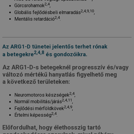
2,4
Görcsrohamok
,
2,4,9,10
Globális fejlődésbeli elmaradás
,
2,4
Mentális retardáció
.
Az ARG1-D tünetei jelentős terhet rónak
2,4,8
a betegekre
és gondozóikra.
Az ARG1-D-s betegeknél progresszív és/vagy
változó mértékű hanyatlás figyelhető meg
a következő területeken:
2,4
Neuromotoros készségek
,
2,4,11
Normál mobilitás/járás
,
2,4,9
Fejlődési mérföldkövek
,
2,4
Értelmi képesség
.
Előfordulhat, hogy élethosszig tartó