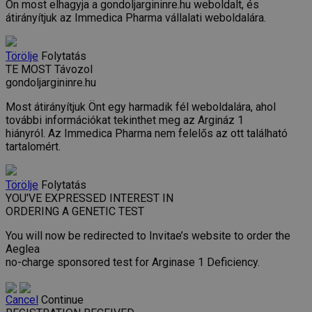
Ön most elhagyja a gondoljargininre.hu weboldalt, és
átirányítjuk az Immedica Pharma vállalati weboldalára.
Törölje
Folytatás
TE MOST Távozol
gondoljargininre.hu
Most átirányítjuk Önt egy harmadik fél weboldalára, ahol
további információkat tekinthet meg az Argináz 1
hiányról. Az Immedica Pharma nem felelős az ott található
tartalomért.
Törölje
Folytatás
YOU'VE EXPRESSED INTEREST IN
ORDERING A GENETIC TEST
You will now be redirected to Invitae’s website to order the
Aeglea
no-charge sponsored test for Arginase 1 Deficiency.
Cancel
Continue