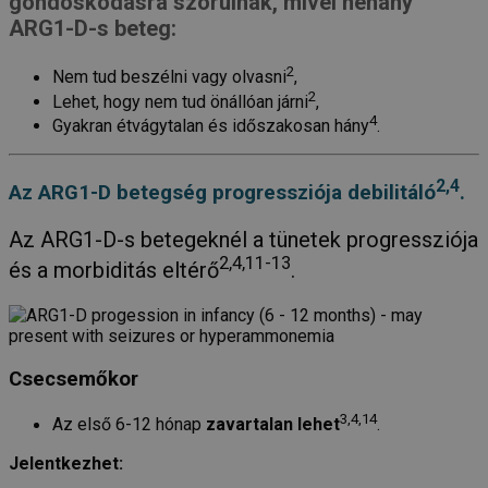
gondoskodásra szorulnak, mivel néhány
ARG1-D-s beteg:
2
Nem tud beszélni vagy olvasni
,
2
Lehet, hogy nem tud önállóan járni
,
4
Gyakran étvágytalan és időszakosan hány
.
2,4
Az ARG1-D betegség progressziója debilitáló
.
Az ARG1-D-s betegeknél a tünetek progressziója
2,4,11-13
és a morbiditás eltérő
.
Csecsemőkor
3,4,14
Az első 6-12 hónap
zavartalan lehet
.
Jelentkezhet: